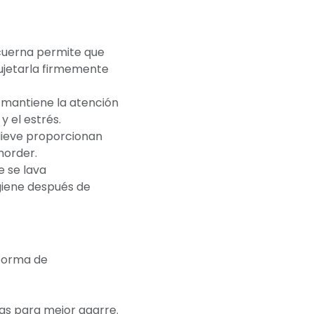
uerna permite que
ujetarla firmemente
o mantiene la atención
y el estrés.
elieve proporcionan
morder.
e se lava
giene después de
forma de
as para mejor agarre.