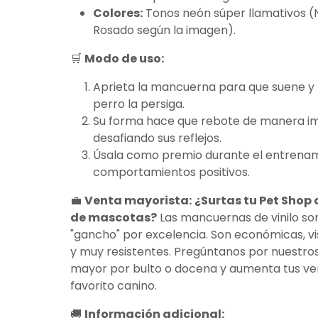
Colores:
Tonos neón súper llamativos (N
Rosado según la imagen).
🛒
Modo de uso:
Aprieta la mancuerna para que suene y 
perro la persiga.
Su forma hace que rebote de manera im
desafiando sus reflejos.
Úsala como premio durante el entrenam
comportamientos positivos.
💼
Venta mayorista:
¿Surtas tu Pet Shop
de mascotas?
Las mancuernas de vinilo so
"gancho" por excelencia. Son económicas, v
y muy resistentes. Pregúntanos por nuestros
mayor por bulto o docena y aumenta tus ve
favorito canino.
🚚
Información adicional: