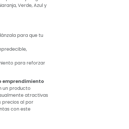
aranja, Verde, Azul y
lánzala para que tu
predecible,
iento para reforzar
 o emprendimiento
n un producto
isualmente atractivas
 precios al por
ntas con este