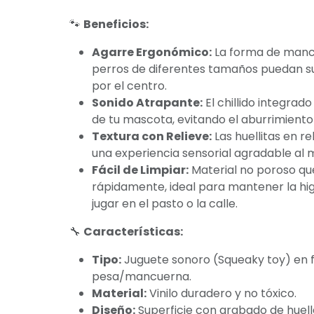
🐾
Beneficios:
Agarre Ergonómico:
La forma de manc
perros de diferentes tamaños puedan s
por el centro.
Sonido Atrapante:
El chillido integrad
de tu mascota, evitando el aburrimiento 
Textura con Relieve:
Las huellitas en r
una experiencia sensorial agradable al 
Fácil de Limpiar:
Material no poroso qu
rápidamente, ideal para mantener la hi
jugar en el pasto o la calle.
🔧
Características:
Tipo:
Juguete sonoro (Squeaky toy) en 
pesa/mancuerna.
Material:
Vinilo duradero y no tóxico.
Diseño:
Superficie con grabado de huell