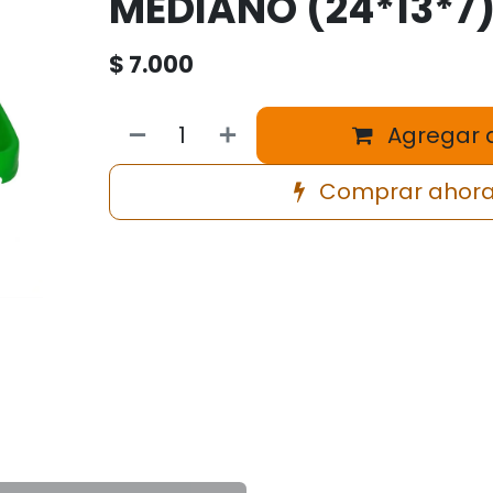
MEDIANO (24*13*7
$
7.000
Agregar a
Comprar ahor